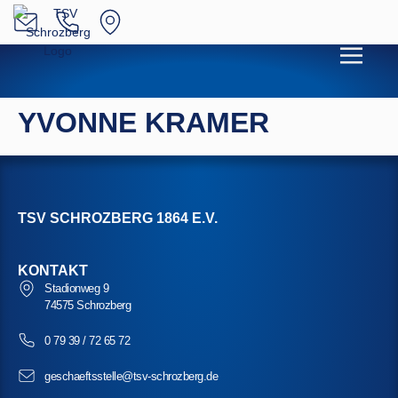
YVONNE KRAMER
TSV SCHROZBERG 1864 E.V.
KONTAKT
Stadionweg 9
74575 Schrozberg
0 79 39 / 72 65 72
geschaeftsstelle@tsv-schrozberg.de